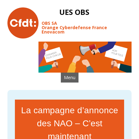
UES OBS
OBS SA
Orange Cyberdefense France
Enovacom
Aller au contenu
Menu
La campagne d’annonce
des NAO – C’est
maintenant