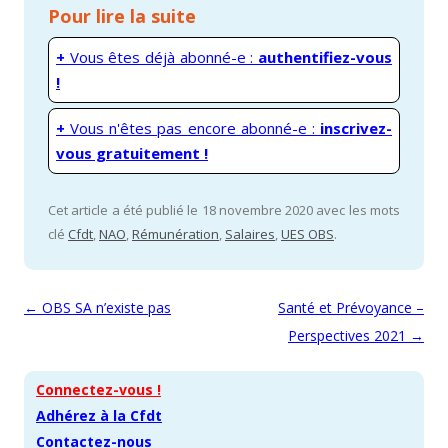
Pour lire la suite
+
Vous êtes déjà abonné-e :
authentifiez-vous
!
+
Vous n'êtes pas encore abonné-e :
inscrivez-
vous gratuitement !
Cet article a été publié le 18 novembre 2020 avec les mots
clé
Cfdt
,
NAO
,
Rémunération
,
Salaires
,
UES OBS
.
Navigation des articles
←
OBS SA n’existe pas
Santé et Prévoyance –
Perspectives 2021
→
Connectez-vous !
Adhérez à la Cfdt
Contactez-nous