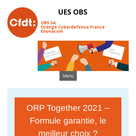
UES OBS
OBS SA
Orange Cyberdefense France
Enovacom
Aller au contenu
Menu
ORP Together 2021 –
Formule garantie, le
meilleur choix ?