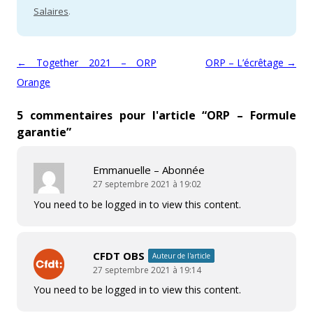
Salaires
.
Navigation des articles
←
Together 2021 – ORP
ORP – L’écrêtage
→
Orange
5 commentaires pour l'article “
ORP – Formule
garantie
”
Emmanuelle – Abonnée
27 septembre 2021 à 19:02
You need to be logged in to view this content.
CFDT OBS
Auteur de l'article
27 septembre 2021 à 19:14
You need to be logged in to view this content.