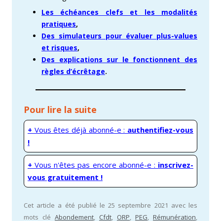
Les échéances clefs et les modalités
pratiques
,
Des simulateurs pour évaluer plus-values
et risques
,
Des explications sur le fonctionnent des
règles d’écrêtage
.
Pour lire la suite
+
Vous êtes déjà abonné-e :
authentifiez-vous
!
+
Vous n'êtes pas encore abonné-e :
inscrivez-
vous gratuitement !
Cet article a été publié le 25 septembre 2021 avec les
mots clé
Abondement
,
Cfdt
,
ORP
,
PEG
,
Rémunération
,