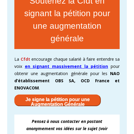
Soutenez la Cfdt en
signant la pétition pour
une augmentation
générale
La
Cfdt
encourage chaque salarié à faire entendre sa
voix
en signant massivement la pétition
pour
obtenir une augmentation générale pour les
NAO
d’établissement OBS SA, OCD France et
ENOVACOM
.
Je signe la pétition pour une
Augmentation Générale
Pensez à nous contacter
en
postant
a
nonymement vos idées sur le sujet (voir