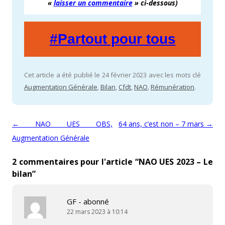
«
laisser un commentaire
» ci-dessous)
#Partout pour tous
Cet article a été publié le 24 février 2023 avec les mots clé
Augmentation Générale
,
Bilan
,
Cfdt
,
NAO
,
Rémunération
.
Navigation des articles
←
NAO UES OBS,
64 ans, c’est non – 7 mars
→
Augmentation Générale
2 commentaires pour l'article “
NAO UES 2023 – Le
bilan
”
GF - abonné
22 mars 2023 à 10:14