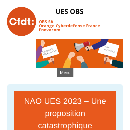
UES OBS
OBS SA
Orange Cyberdefense France
Enovacom
Aller au contenu
Menu
NAO UES 2023 – Une
proposition
catastrophique