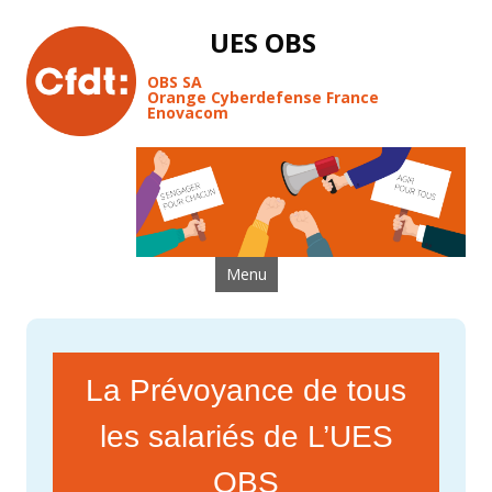
UES OBS
OBS SA
Orange Cyberdefense France
Enovacom
Aller au contenu
Menu
La Prévoyance de tous
les salariés de L’UES
OBS