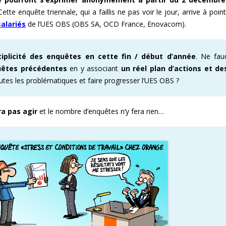
Cette enquête triennale, qui a faillis ne pas voir le jour, arrive à po
E ENOVACOM
CSE & RP – MANDATS ATTRACTIFS !
COMMENT ADHÉRER À LA CFDT ?
CFDT – UN SYNDICAT D
alariés
de l’UES OBS (OBS SA, OCD France, Enovacom).
 CONTINUE
DEVENEZ RÉFÉRENT AFFICHAGE
ORGANISER LES VISITES 
tiplicité des enquêtes en cette fin / début d’année
. Ne faud
T
PROCHAINES VISITES DE 
uêtes précédentes
en y associant
un réel plan d’actions et d
utes les problématiques et faire progresser l’UES OBS ?
ADMINISTRATION CAND
ra pas agir
et le nombre d’enquêtes n’y fera rien…