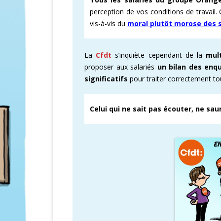
perception de vos conditions de travail. 
CARTOGRAPHI
vis-à-vis du
moral plutôt morose des s
AMÉLIORATION
La
Cfdt
s’inquiète cependant de la
mul
VICTOIRES CFD
proposer aux salariés
un bilan des enq
significatifs
pour traiter correctement to
Celui qui ne sait pas écouter, ne sau