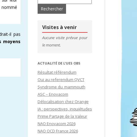
int nommé
’ADHÉRENTS
CONTACTS & LIENS UTILES
DE SITES
CFDT – 1ER SYNDICAT DES CADRES
Visites à venir
rait-il pas
SITES
Aucune visite prévue pour
es moyens
le moment.
IDATURES
ACTUALITÉ DE L’UES OBS
Résultat référendum
Oui au referendum QVCT
Syndrome du mammouth
ASC – Enovacom
Délocalisation chez Orange
IA : perspectives, inquiétudes
Prime Partage de la Valeur
NAO Enovacom 2026
NAO OCD France 2026