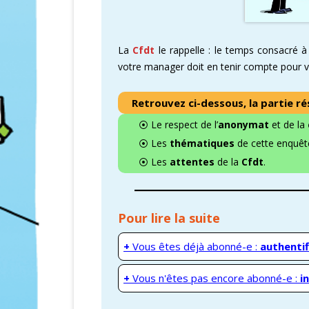
La
Cfdt
le rappelle : le temps consacré 
votre manager doit en tenir compte pour vo
Retrouvez ci-dessous, la partie r
⦿ Le respect de l’
anonymat
et de la
⦿ Les
thématiques
de cette enquêt
⦿ Les
attentes
de la
Cfdt
.
Pour lire la suite
+
Vous êtes déjà abonné-e :
authentif
+
Vous n'êtes pas encore abonné-e :
i