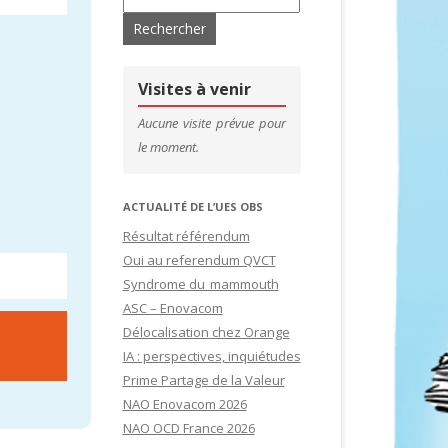
’ADHÉRENTS
CONTACTS & LIENS UTILES
DE SITES
CFDT – 1ER SYNDICAT DES CADRES
Visites à venir
SITES
Aucune visite prévue pour
le moment.
IDATURES
ACTUALITÉ DE L’UES OBS
Résultat référendum
Oui au referendum QVCT
Syndrome du mammouth
ASC – Enovacom
Délocalisation chez Orange
IA : perspectives, inquiétudes
Prime Partage de la Valeur
NAO Enovacom 2026
NAO OCD France 2026