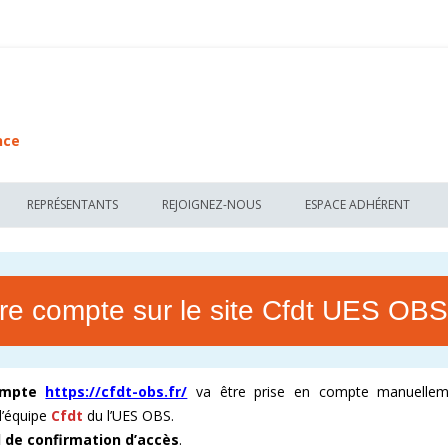
nce
Aller au contenu
REPRÉSENTANTS
REJOIGNEZ-NOUS
ESPACE ADHÉRENT
FDT DE L’UES OBS
DS – DÉLÉGUÉS SYNDICAUX
POURQUOI CHOISIR LA CFDT ?
ESPACE COLLABORATIF 
 CFDT
DS – L’ART DE LA NÉGOCIATION
LES DIFFÉRENTIANTS CFDT !
JE SUIS ADHÉRENT CFDT
tre compte sur le site Cfdt UES OBS
ECTIFS UES OBS
CSE – RÔLES ET FONCTIONNEMENT
REJOIGNEZ LE COLLECTIF CFDT
ADHÉSION DÉCOUVERTE 
ANGE BUSINESS
CSE & ÉLECTION – CANDIDATEZ
CANDIDATER POUR LA CFDT
DEVENEZ ADHÉRENT CF
ompte
https://cfdt-obs.fr/
va être prise en compte manuellem
 OBS SA
RP – REPRÉSENTANT DE PROXIMITÉ
VALEURS ET ENGAGEMENTS CFDT
VENEZ NÉGOCIER AVEC 
l’équipe
Cfdt
du l’UES OBS.
l de confirmation d’accès
.
 OCD FRANCE
RP – RÉCLAMATIONS SALARIÉS
ACCOMPAGNEMENT DE LA CFDT
ACCOMPAGNEMENT SYN