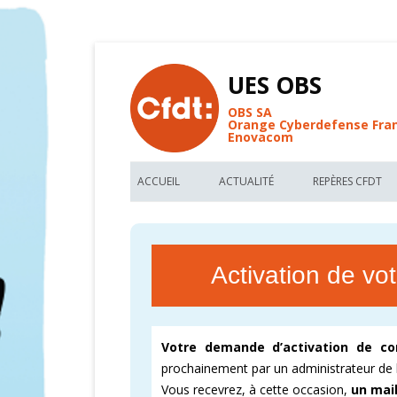
UES OBS
OBS SA
Orange Cyberdefense Fra
Enovacom
ACCUEIL
ACTUALITÉ
REPÈRES CFDT
BIENVENUE AU SITE CFDT OBS
LES NOUVEAUX ARTICLES UES OBS
LES REPÈRES C
FIL D’ACTUALITÉ DE L’UES OBS
TRACTS CFDT UES OBS
VOS MÉMO-KIT
Activation de vo
FORUM DE DISCUSSIONS CFDT
RÉUNION D’INFORMATIONS CFDT
ACCORDS COLL
RECHERCHE PAR MOTS CLEFS
PARTAGEZ NOS FONDAMENTAUX
DÉCRYPTER OR
Votre demande d’activation de c
GLOSSAIRE DE L’UES OBS
CARTOGRAPHIE
prochainement par un administrateur de 
Vous recevrez, à cette occasion,
un mai
CFDT – 1ER SYNDICAT DE FRANCE
CARTOGRAPHIE