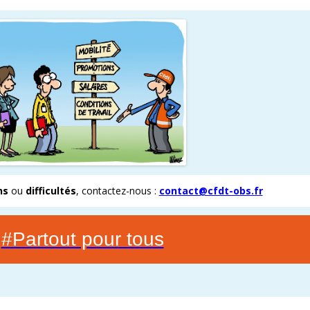
E ENOVACOM
CSE & RP – MANDATS ATTRACTIFS !
COMMENT ADHÉRER À LA CFDT ?
CFDT – UN SYNDICAT D
 CONTINUE
DEVENEZ RÉFÉRENT AFFICHAGE
ORGANISER LES VISITES 
T
PROCHAINES VISITES DE 
ADMINISTRATION CAND
ns
ou
difficultés
, contactez-nous :
contact@cfdt-obs.fr
#Partout pour tous