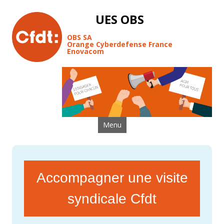
UES OBS
OBS SA
Orange Cyberdefense France
Enovacom
Aller au contenu
Menu
Accompagner une visite
syndicale Cfdt