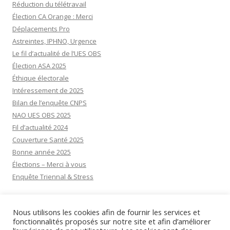
Réduction du télétravail
Élection CA Orange : Merci
Déplacements Pro
Astreintes, IPHNO, Urgence
Le fil d’actualité de l’UES OBS
Élection ASA 2025
Éthique électorale
Intéressement de 2025
Bilan de l’enquête CNPS
NAO UES OBS 2025
Fil d’actualité 2024
Couverture Santé 2025
Bonne année 2025
Élections – Merci à vous
Enquête Triennal & Stress
Visiteurs aujourd’hui:
3
Nous utilisons les cookies afin de fournir les services et
Visiteurs d’hier:
20
fonctionnalités proposés sur notre site et afin d’améliorer