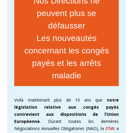
Nos Directions ne
peuvent plus se
défausser
Les nouveautés
concernant les congés
payés et les arrêts
maladie
Voilà maintenant plus de 10 ans que
notre
législation relative aux congés payés
contrevient aux dispositions de l’Union
Européenne
. Durant toutes les dernières
Négociations Annuelles Obligatoires (NAO), la
Cfdt
a