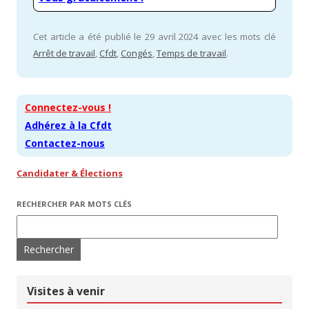
Cet article a été publié le 29 avril 2024 avec les mots clé
Arrêt de travail
,
Cfdt
,
Congés
,
Temps de travail
.
Connectez-vous !
Adhérez à la Cfdt
Contactez-nous
Candidater & Élections
RECHERCHER PAR MOTS CLÉS
Rechercher :
Visites à venir