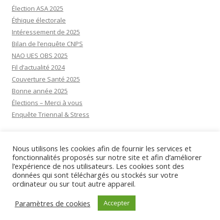
Élection ASA 2025
Éthique électorale
Intéressement de 2025
Bilan de l’enquête CNPS
NAO UES OBS 2025
Fil d’actualité 2024
Couverture Santé 2025
Bonne année 2025
Élections – Merci à vous
Enquête Triennal & Stress
Visiteurs aujourd’hui:
5
Nous utilisons les cookies afin de fournir les services et
Visiteurs d’hier:
20
fonctionnalités proposés sur notre site et afin d’améliorer
l’expérience de nos utilisateurs. Les cookies sont des
données qui sont téléchargés ou stockés sur votre
ordinateur ou sur tout autre appareil.
Mentions légales
Paramètres de cookies
Accepter
PHP Code Snippets
Powered By :
XYZScripts.com