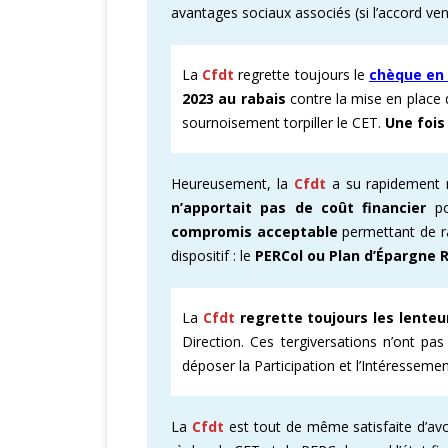
avantages sociaux associés (si l’accord vena
La
Cfdt
regrette toujours le
chèque en 
2023 au rabais
contre la mise en place d
sournoisement torpiller le CET.
Une fois
Heureusement, la
Cfdt
a su rapidement 
n’apportait pas de coût financier
po
compromis acceptable
permettant de ra
dispositif : le
PERCol ou Plan d’Épargne R
La
Cfdt
regrette toujours les lenteu
Direction. Ces tergiversations n’ont pa
déposer la Participation et l’Intéresseme
La
Cfdt
est tout de même satisfaite d’a