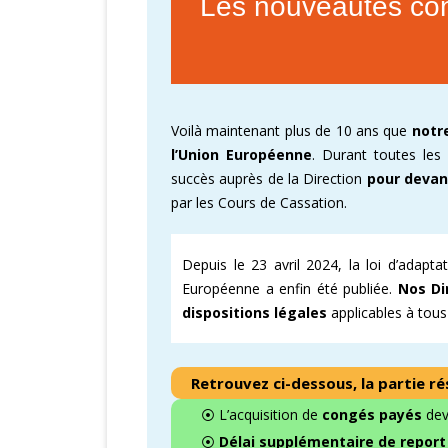
Les nouveautés con
CARTOGRAPHI
AMÉLIORATION
VICTOIRES CFD
Voilà maintenant plus de 10 ans que
notr
l’Union Européenne
. Durant toutes les
succès auprès de la Direction
pour devan
par les Cours de Cassation.
Depuis le 23 avril 2024, la loi d’adapt
Européenne a enfin été publiée.
Nos Di
dispositions légales
applicables à tous 
Retrouvez ci-dessous, la partie r
⦿ L’acquisition de
congés payés
devi
⦿
Délai supplémentaire de repor