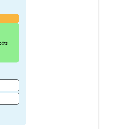
épôts