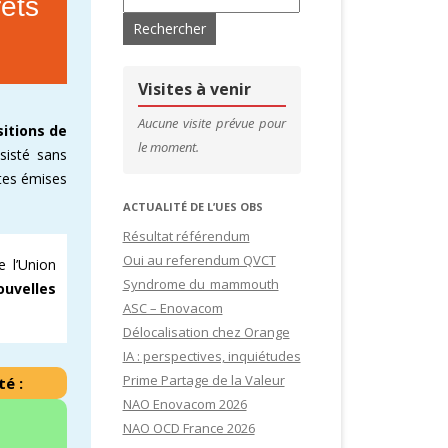
êts
’ADHÉRENTS
CONTACTS & LIENS UTILES
DE SITES
CFDT – 1ER SYNDICAT DES CADRES
Visites à venir
SITES
Aucune visite prévue pour
sitions de
le moment.
nsisté sans
IDATURES
rtes émises
ACTUALITÉ DE L’UES OBS
Résultat référendum
Oui au referendum QVCT
e l’Union
Syndrome du mammouth
ouvelles
ASC – Enovacom
Délocalisation chez Orange
IA : perspectives, inquiétudes
Prime Partage de la Valeur
té :
NAO Enovacom 2026
NAO OCD France 2026