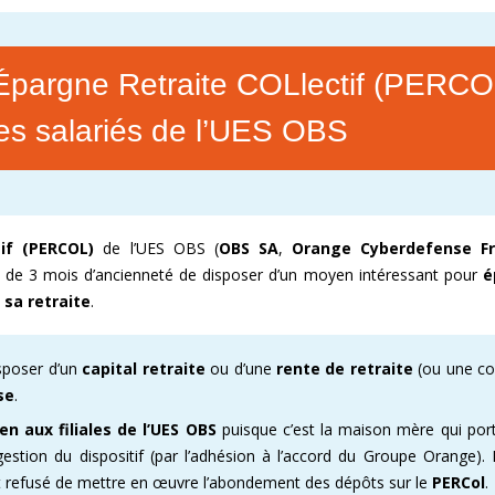
’Épargne Retraite COLlectif (PERCO
les salariés de l’UES OBS
if (PERCOL)
de l’UES OBS (
OBS SA
,
Orange Cyberdefense F
s de 3 mois d’ancienneté de disposer d’un moyen intéressant pour
é
 sa retraite
.
sposer d’un
capital retraite
ou d’une
rente de retraite
(ou une c
se
.
n aux filiales de l’UES OBS
puisque c’est la maison mère qui port
estion du dispositif (par l’adhésion à l’accord du Groupe Orange).
ant refusé de mettre en œuvre l’abondement des dépôts sur le
PERCol
.