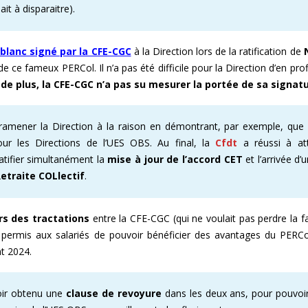
it à disparaitre).
blanc signé par la CFE-CGC
à la Direction lors de la ratification de
e ce fameux PERCol. Il n’a pas été difficile pour la Direction d’en prof
 de plus, la CFE-CGC n’a pas su mesurer la portée de sa signat
ramener la Direction à la raison en démontrant, par exemple, qu
ur les Directions de l’UES OBS. Au final, la
Cfdt
a réussi à at
tifier simultanément la
mise à jour de l’accord CET
et l’arrivée d
etraite COLlectif
.
rs des tractations
entre la CFE-CGC (qui ne voulait pas perdre la fa
s permis aux salariés de pouvoir bénéficier des avantages du PERC
nt 2024.
voir obtenu une
clause de revoyure
dans les deux ans, pour pouvoir