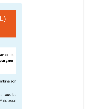
L)
rance
et
pargner
ombinaison
e tous les
 Mais aussi