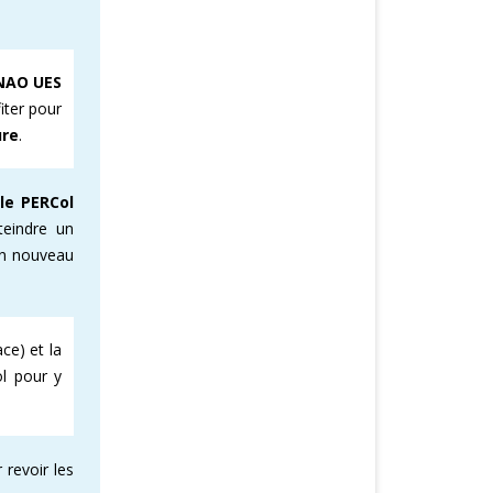
NAO UES
iter pour
ure
.
e
le PERCol
teindre un
’un nouveau
ce) et la
ol pour y
 revoir les