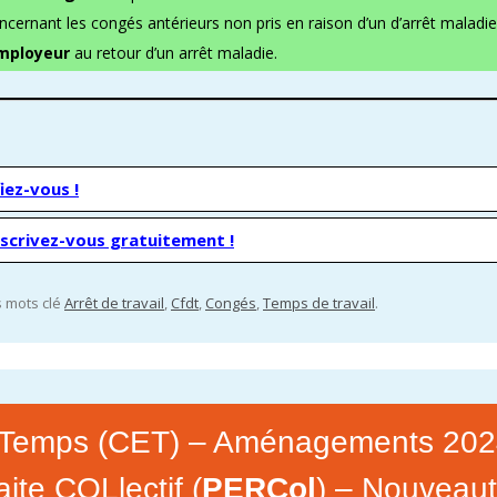
cernant les congés antérieurs non pris en raison d’un d’arrêt maladie
employeur
au retour d’un arrêt maladie.
iez-vous !
nscrivez-vous gratuitement !
es mots clé
Arrêt de travail
,
Cfdt
,
Congés
,
Temps de travail
.
Temps (CET) – Aménagements 20
ite COLlectif (
PERCol
) – Nouveau