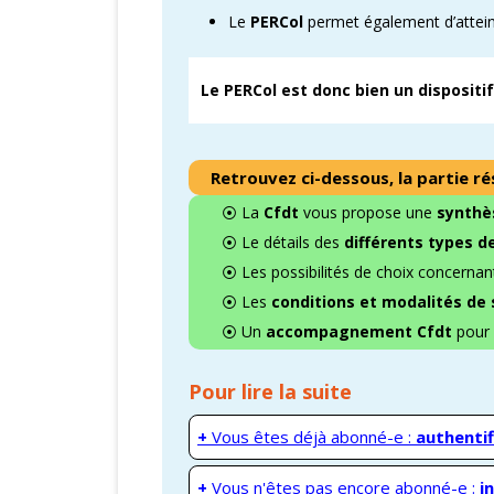
Le
PERCol
permet également d’atteind
Le PERCol est donc bien un disposit
Retrouvez ci-dessous, la partie ré
⦿ La
Cfdt
vous propose une
synthès
⦿ Le détails des
différents types d
⦿ Les possibilités de choix concernan
⦿ Les
conditions et modalités de 
⦿ Un
accompagnement Cfdt
pour 
Pour lire la suite
+
Vous êtes déjà abonné-e :
authentif
+
Vous n'êtes pas encore abonné-e :
i