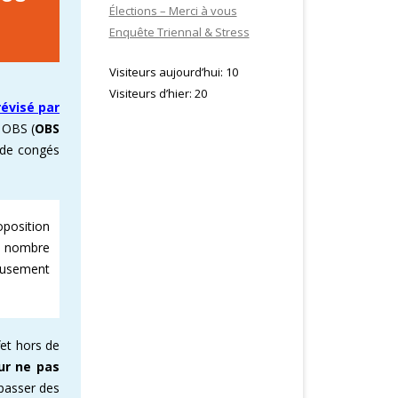
Élections – Merci à vous
Enquête Triennal & Stress
Visiteurs aujourd’hui:
10
Visiteurs d’hier:
20
révisé par
S OBS (
OBS
 de congés
position
du nombre
eusement
ffet hors de
ur ne pas
 passer des