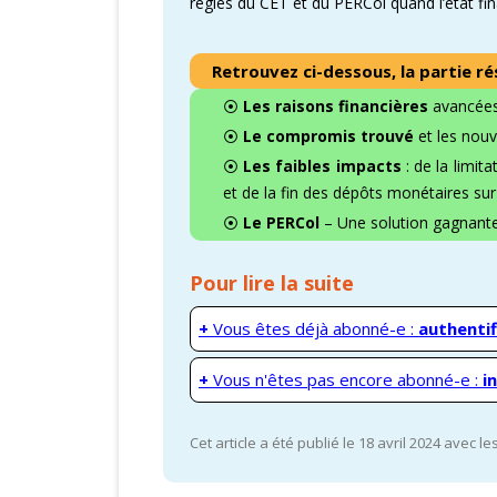
règles du CET et du PERCol quand l’état fina
Retrouvez ci-dessous, la partie r
⦿
Les raisons financières
avancées 
⦿
Le compromis trouvé
et les nou
⦿
Les faibles impacts
: de la limit
et de la fin des dépôts monétaires sur
⦿
Le PERCol
– Une solution gagnante 
Pour lire la suite
+
Vous êtes déjà abonné-e :
authentif
+
Vous n'êtes pas encore abonné-e :
i
Cet article a été publié le 18 avril 2024 avec l