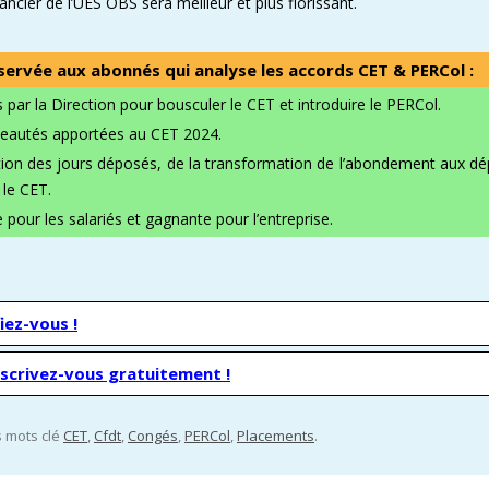
ncier de l’UES OBS sera meilleur et plus florissant.
éservée aux abonnés qui analyse les accords CET & PERCol :
par la Direction pour bousculer le CET et introduire le PERCol.
veautés apportées au CET 2024.
ation des jours déposés, de la transformation de l’abondement aux d
 le CET.
pour les salariés et gagnante pour l’entreprise.
iez-vous !
nscrivez-vous gratuitement !
es mots clé
CET
,
Cfdt
,
Congés
,
PERCol
,
Placements
.