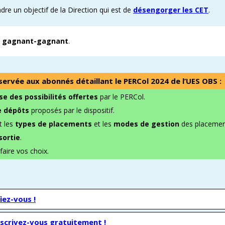
re un objectif de la Direction qui est de
désengorger les CET
.
if gagnant-gagnant
.
servée aux abonnés détaillant le PERCol 2024 de l’UES OBS :
e des possibilités offertes
par le PERCol.
e dépôts
proposés par le dispositif.
t les
types de placements
et les
modes de gestion
des placemen
sortie
.
faire vos choix.
iez-vous !
nscrivez-vous gratuitement !