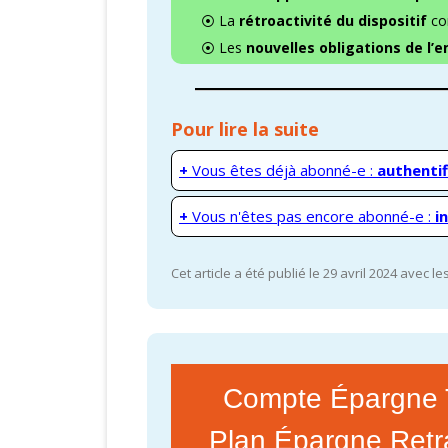
⦿ La
rétroactivité du dispositif
con
⦿ Les
nouvelles obligations de l’
Pour lire la suite
+
Vous êtes déjà abonné-e :
authentif
+
Vous n'êtes pas encore abonné-e :
i
Cet article a été publié le 29 avril 2024 avec l
Compte Épargne 
Plan Épargne Retra