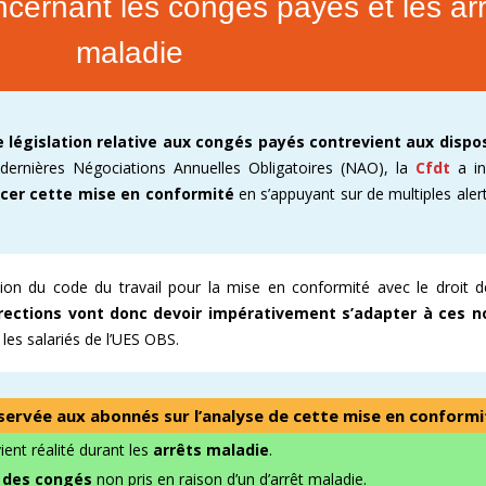
cernant les congés payés et les arr
E ENOVACOM
CSE & RP – MANDATS ATTRACTIFS !
COMMENT ADHÉRER À LA CFDT ?
CFDT – UN SYNDICAT D
maladie
 CONTINUE
DEVENEZ RÉFÉRENT AFFICHAGE
ORGANISER LES VISITES 
T
PROCHAINES VISITES DE 
e législation relative aux congés payés contrevient aux dispo
 dernières Négociations Annuelles Obligatoires (NAO), la
Cfdt
a i
ADMINISTRATION CAND
cer cette mise en conformité
en s’appuyant sur de multiples ale
ation du code du travail pour la mise en conformité avec le droit d
rections vont donc devoir
impérativement
s’adapter à ces n
les salariés de l’UES OBS.
éservée aux abonnés sur l’analyse de cette mise en conformi
ent réalité durant les
arrêts maladie
.
t des congés
non pris en raison d’un d’arrêt maladie.