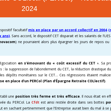
2024
ositif facultatif
mis en place par un accord collectif en 2004
(
x ans)
. Sans accord, le dispositif CET disparait et les salariés de l’UE
novacom
) ne pourraient alors plus épargner les jours de repos ou
négociation
en s’émouvant du «
coût excessif du CET
». Sa pro
es : la suppression de l’abondement du CET, la réduction drastique 
 des dépôts monétaires sur le CET… Ces régressions étaient malici
ise en place d’un PERCol (Plan d’Épargne Retraite COLlectif)
.
établi une
position très ferme et très efficace
. Il nous était en e
rivée du PERCol. La
Cfdt
est ainsi restée droite dans ses bottes
po
out en sachant pertinemment que l’Entreprise aurait bien du mal à se