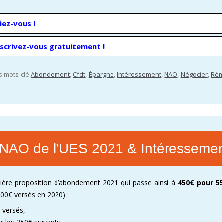
iez-vous !
nscrivez-vous gratuitement !
es mots clé
Abondement
,
Cfdt
,
Épargne
,
Intéressement
,
NAO
,
Négocier
,
Rém
NAO de l’UES 2021 & Intéresseme
ière proposition d’abondement 2021 qui passe ainsi à
450€ pour 5
600€ versés en 2020) :
 versés,
r les 250€ suivants.