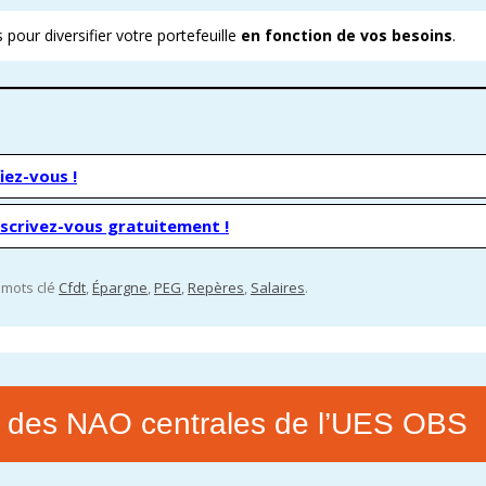
s pour diversifier votre portefeuille
en fonction de vos besoins
.
E ENOVACOM
CSE & RP – MANDATS ATTRACTIFS !
COMMENT ADHÉRER À LA CFDT ?
CFDT – UN SYNDICAT D
 CONTINUE
DEVENEZ RÉFÉRENT AFFICHAGE
ORGANISER LES VISITES 
T
PROCHAINES VISITES DE 
ADMINISTRATION CAND
iez-vous !
nscrivez-vous gratuitement !
s mots clé
Cfdt
,
Épargne
,
PEG
,
Repères
,
Salaires
.
 des NAO centrales de l’UES OBS