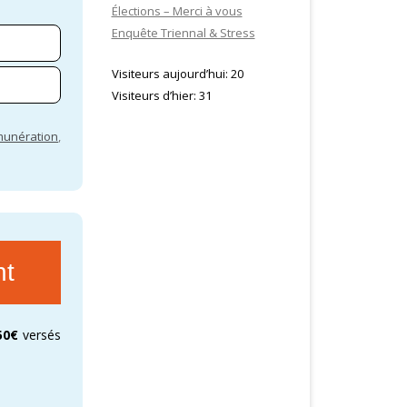
Élections – Merci à vous
Enquête Triennal & Stress
Visiteurs aujourd’hui:
20
Visiteurs d’hier:
31
unération
,
nt
50€
versés