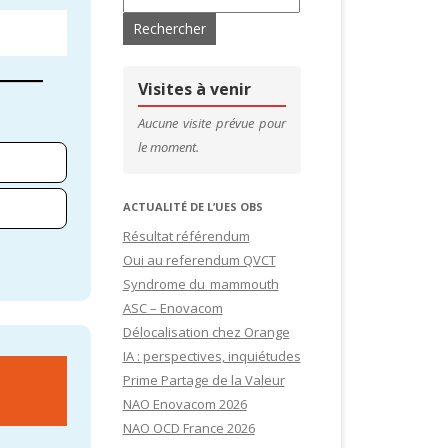
’ADHÉRENTS
CONTACTS & LIENS UTILES
DE SITES
CFDT – 1ER SYNDICAT DES CADRES
Visites à venir
SITES
Aucune visite prévue pour
le moment.
IDATURES
ACTUALITÉ DE L’UES OBS
Résultat référendum
Oui au referendum QVCT
Syndrome du mammouth
ASC – Enovacom
Délocalisation chez Orange
IA : perspectives, inquiétudes
Prime Partage de la Valeur
NAO Enovacom 2026
NAO OCD France 2026