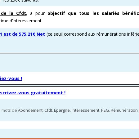
 de la
Cfdt
, a pour
objectif que tous les salariés bénéfi
prime d’intéressement.
 est de 575,21€ Net
(ce seuil correspond aux rémunérations inféri
iez-vous !
nscrivez-vous gratuitement !
es mots clé
Abondement
,
Cfdt
,
Épargne
,
Intéressement
,
PEG
,
Rémunération
.