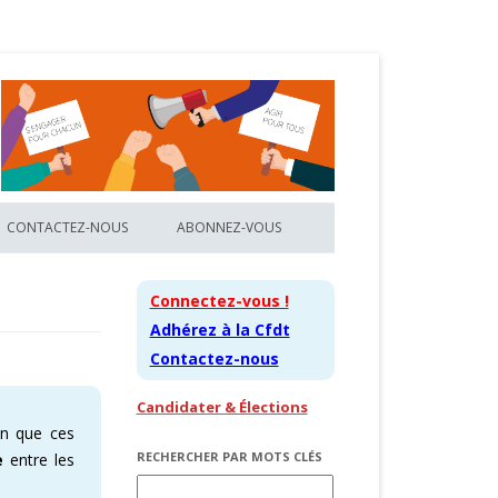
CONTACTEZ-NOUS
ABONNEZ-VOUS
CFDT
CONTACTEZ VOS REPRÉSENTANTS
ABONNEZ-VOUS
Connectez-vous !
RENDEZ-VOUS ENOVACOM
CONNECTEZ-VOUS
Adhérez à la Cfdt
Contactez-nous
2026
RENDEZ-VOUS OCD FRANCE
PARAMÉTREZ VOTRE COMPTE
Candidater & Élections
DT
RENDEZ-VOUS OBS SA
CHANGER DE MOT DE PASSE
en que ces
LA CFDT
DEVENEZ ACTEUR AVEC LA CFDT !
ADRESSE PERSONNELLE
RECHERCHER PAR MOTS CLÉS
e
entre les
Rechercher :
DICAL
RENCONTREZ VOS DS CFDT