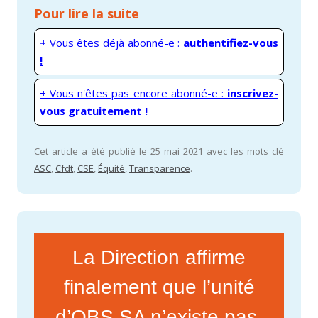
Pour lire la suite
+
Vous êtes déjà abonné-e :
authentifiez-vous
!
+
Vous n'êtes pas encore abonné-e :
inscrivez-
vous gratuitement !
Cet article a été publié le 25 mai 2021 avec les mots clé
ASC
,
Cfdt
,
CSE
,
Équité
,
Transparence
.
La Direction affirme
finalement que l’unité
d’OBS SA n’existe pas.