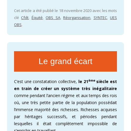
Cet article a été publié le 18 novembre 2020 avec les mots
clé
Cfdt
,
Équité
,
OBS SA
,
Réorganisation
,
SYNTEC
,
UES
OBS
.
Le grand écart
ème
C’est une constatation collective,
le 21
siècle est
en train de créer un système très inégalitaire
comme pendant l’ancien régime et aux temps des rois
où, une très petite partie de la population possédait
l’immense majorité des richesses. Richesses acquises
par héritages successifs, et périodes pendant
lesquelles il était complètement impossible de
s’enrichir en travaillant.