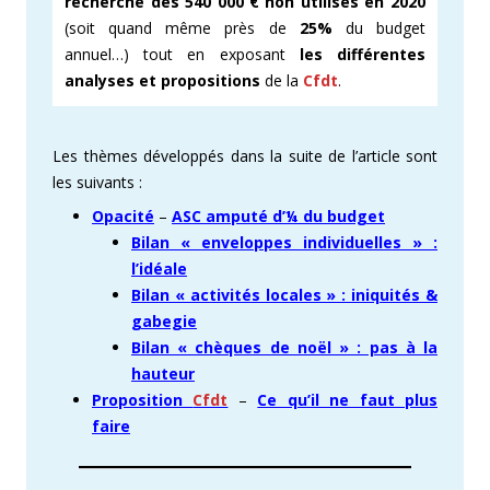
recherche des 540 000 € non utilisés en 2020
(soit quand même près de
25%
du budget
annuel…) tout en exposant
les différentes
analyses et propositions
de la
Cfdt
.
Les thèmes développés dans la suite de l’article sont
les suivants :
Opacité
–
ASC amputé d’¼ du budget
Bilan « enveloppes individuelles » :
l’idéale
Bilan « activités locales » : iniquités &
gabegie
Bilan « chèques de noël » : pas à la
hauteur
Proposition
Cfdt
–
Ce qu’il ne faut plus
faire