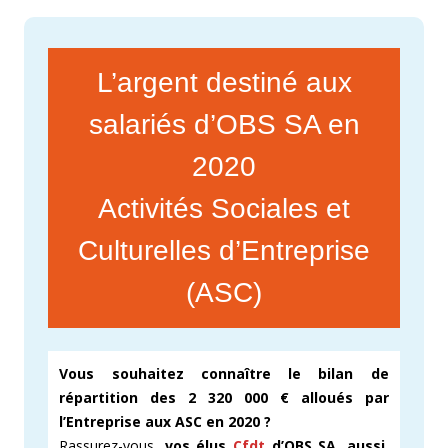
L’argent destiné aux
salariés d’OBS SA en
2020
Activités Sociales et
Culturelles d’Entreprise
(ASC)
Vous souhaitez connaître le bilan de
répartition des 2 320 000 € alloués par
l’Entreprise aux ASC en 2020 ?
Rassurez-vous,
vos élus
Cfdt
d’OBS SA, aussi,