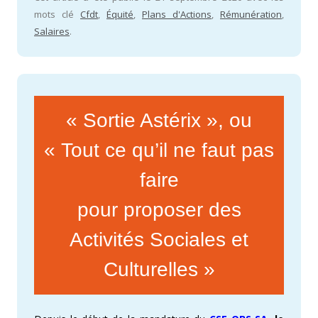
mots clé
Cfdt
,
Équité
,
Plans d'Actions
,
Rémunération
,
Salaires
.
« Sortie Astérix », ou
« Tout ce qu’il ne faut pas
faire
pour proposer des
Activités Sociales et
Culturelles »