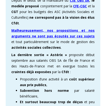
Depuis le début de la mandature du
CSE OBS SA
,
le
modèle proposé
conjointement par la
CFE-CGC
et la
CGT
pour les budgets des ASC (Activités Sociales et
Culturelles)
ne correspond pas à la vision des élus
Cfdt
.
Malheureusement, nos propositions et nos
arguments ne sont pas écoutés sur ces sujets
et tout particulièrement sur le mode de gestion des
activités sociales collectives
.
La dernière sortie « Astérix »
proposée début
septembre aux salariés OBS SA de l’Île de France et
des Hauts-de-France met en exergue toutes les
craintes déjà exposées
par la
Cfdt
:
Proposition d’une activité à un
coût supérieur
aux prix
publics
,
Subvention hors norme
par salarié
bénéficiaire,
Et surtout beaucoup trop de déçus
et peu