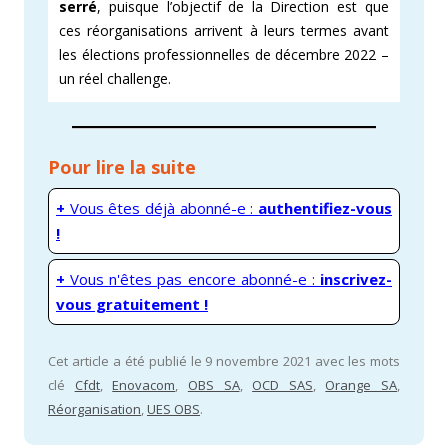
serré
, puisque l’objectif de la Direction est que
ces réorganisations arrivent à leurs termes avant
les élections professionnelles de décembre 2022 –
un réel challenge.
Pour lire la suite
+
Vous êtes déjà abonné-e :
authentifiez-vous
!
+
Vous n'êtes pas encore abonné-e :
inscrivez-
vous gratuitement !
Cet article a été publié le 9 novembre 2021 avec les mots
clé
Cfdt
,
Enovacom
,
OBS SA
,
OCD SAS
,
Orange SA
,
Réorganisation
,
UES OBS
.