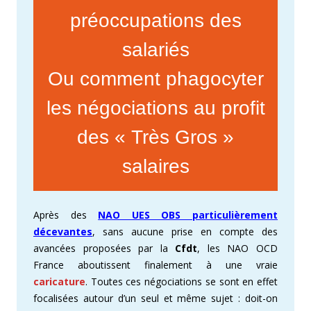
préoccupations des
salariés
Ou comment phagocyter
les négociations au profit
des « Très Gros »
salaires
Après des
NAO UES OBS particulièrement
décevantes
, sans aucune prise en compte des
avancées proposées par la
Cfdt
, les NAO OCD
France aboutissent finalement à une vraie
caricature
. Toutes ces négociations se sont en effet
focalisées autour d’un seul et même sujet : doit-on