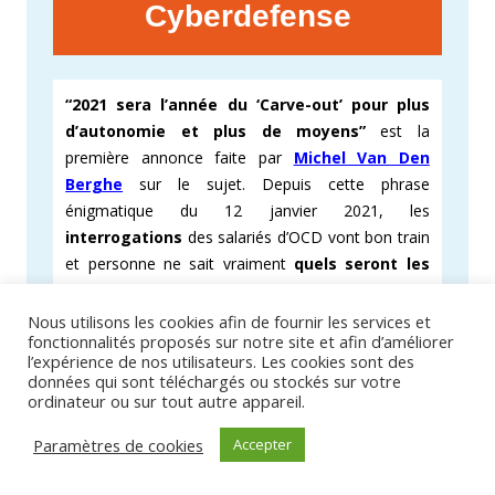
Cyberdefense
“2021 sera l’année du ‘Carve-out’ pour plus
d’autonomie et plus de moyens”
est la
première annonce faite par
Michel Van Den
Berghe
sur le sujet. Depuis cette phrase
énigmatique du 12 janvier 2021, les
interrogations
des salariés d’OCD vont bon train
et personne ne sait vraiment
quels seront les
prochains changements à venir
.
Nous utilisons les cookies afin de fournir les services et
Le dernier
CSEC
extraordinaire du 13 avril 2021 a
fonctionnalités proposés sur notre site et afin d’améliorer
l’expérience de nos utilisateurs. Les cookies sont des
permis de
lever une petite partie du voile qui
données qui sont téléchargés ou stockés sur votre
entoure cet obscur « Carve-Out »
qui devrait
ordinateur ou sur tout autre appareil.
prendre forme en
juillet 2021
. Il conforte également
les annonces prémonitoires faites par la
Cfdt
en
Paramètres de cookies
Accepter
octobre 2020 (voir l’article «
OCD un monde à