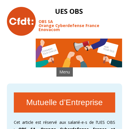
UES OBS
OBS SA
Orange Cyberdefense France
Enovacom
Aller au contenu
Menu
Mutuelle d’Entreprise
Cet article est réservé aux salarié-e-s de l’UES OBS