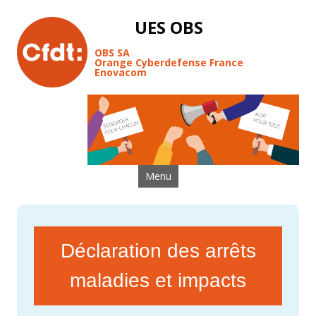
UES OBS
OBS SA
Orange Cyberdefense France
Enovacom
Aller au contenu
Menu
Déclaration des arrêts
maladies et impacts