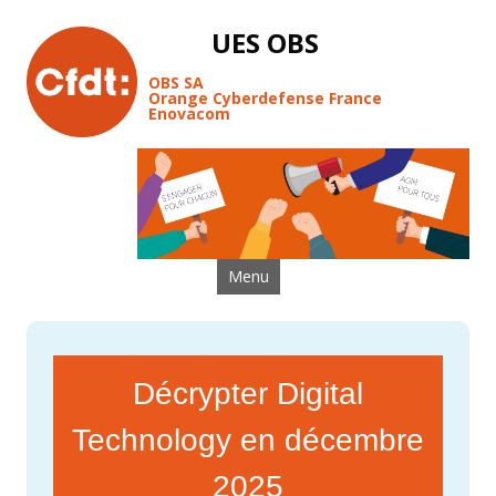
UES OBS
OBS SA
Orange Cyberdefense France
Enovacom
Aller au contenu
Menu
Décrypter Digital
Technology en décembre
2025