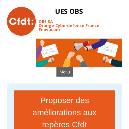
UES OBS
OBS SA
Orange Cyberdefense France
Enovacom
Aller au contenu
Menu
Proposer des
améliorations aux
repères Cfdt