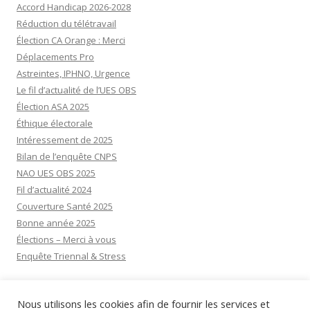
Accord Handicap 2026-2028
Réduction du télétravail
Élection CA Orange : Merci
Déplacements Pro
Astreintes, IPHNO, Urgence
Le fil d’actualité de l’UES OBS
Élection ASA 2025
Éthique électorale
Intéressement de 2025
Bilan de l’enquête CNPS
NAO UES OBS 2025
Fil d’actualité 2024
Couverture Santé 2025
Bonne année 2025
Élections – Merci à vous
Enquête Triennal & Stress
Visiteurs aujourd’hui:
20
Nous utilisons les cookies afin de fournir les services et
Visiteurs d’hier:
31