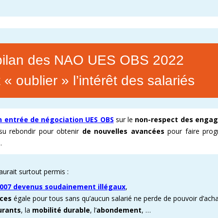
bilan des NAO UES OBS 2022
 oublier » l’intérêt des salariés
 entrée de négociation UES OBS
sur le
non-respect des enga
u rebondir pour obtenir
de nouvelles avancées
pour faire prog
.
aurait surtout permis :
007 devenus soudainement illégaux
,
ces
égale pour tous sans qu’aucun salarié ne perde de pouvoir d’acha
urants
, la
mobilité durable
, l’
abondement
, …