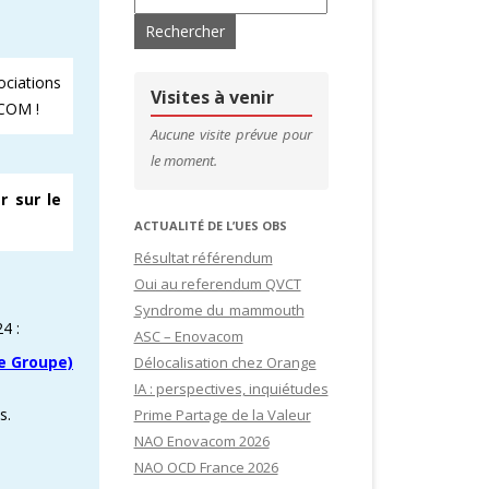
’ADHÉRENTS
CONTACTS & LIENS UTILES
ciations
DE SITES
CFDT – 1ER SYNDICAT DES CADRES
Visites à venir
ACOM !
SITES
Aucune visite prévue pour
le moment.
IDATURES
r sur le
ACTUALITÉ DE L’UES OBS
Résultat référendum
Oui au referendum QVCT
Syndrome du mammouth
4 :
ASC – Enovacom
e Groupe)​
Délocalisation chez Orange
IA : perspectives, inquiétudes
s.
Prime Partage de la Valeur
NAO Enovacom 2026
NAO OCD France 2026