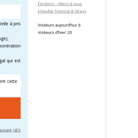
Élections – Merci à vous
Enquête Triennal & Stress
’elle à pris
Visiteurs aujourd’hui:
6
Visiteurs d’hier:
20
nge),
xonération
al qui est
ent cette
taurant
,
UES