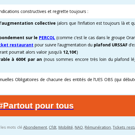
dications constructives et regrette toujours :
’augmentation collective
(alors que l’inflation est toujours là et qu
abondement sur le
PERCOL
(comme c’est le cas dans le groupe Ora
cket restaurant
pour suivre l’augmentation du
plafond URSSAF
d’e
urant pourrait alors valoir jusqu’à
12,10€
)
urable à 600€ par an
(nous sommes encore très loin du plafond lég
nuelles Obligatoires de chacune des entités de l’UES OBS (qui début
#Partout pour tous
c les mots clé
Abondement
,
Cfdt
,
Mobilité
,
NAO
,
Rémunération
,
Tickets res