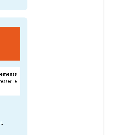
gements
resser le
t,