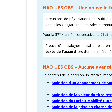
NAO UES OBS – Une nouvelle fo
CARTOGRAPHI
4 réunions de négociations ont suffi à 
AMÉLIORATION
Annuelles Obligatoires Centrales commu
VICTOIRES CFD
ème
Pour la 5
année consécutive, la
Cfdt
n
Preuve d’un dialogue social de plus en
texte de l’accord
lors d’une dernière s
NAO UES OBS – Aucune avancé
Le contenu de la décision unilatérale impos
Maintien d’un abondement de 500
.
Maintien de la valeur du titre re
Maintien du Forfait Mobilité Dura
Maintien de la prise en charge 