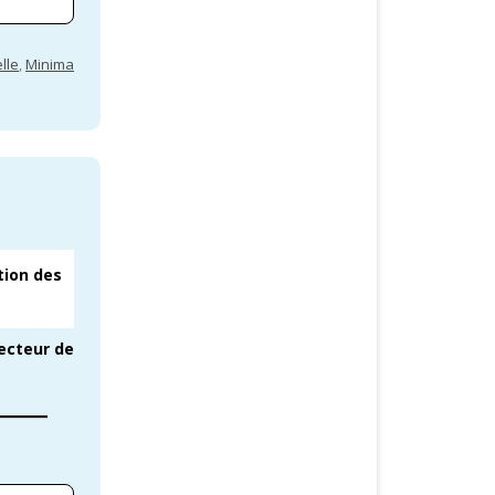
lle
,
Minima
tion des
secteur de