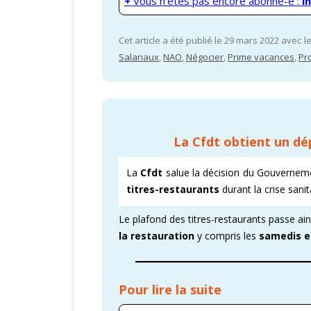
+
Vous n'êtes pas encore abonné-e :
i
Cet article a été publié le 29 mars 2022 avec l
Salariaux
,
NAO
,
Négocier
,
Prime vacances
,
Pr
La Cfdt obtient un d
La
Cfdt
salue la décision du Gouvernem
titres-restaurants
durant la crise sanit
Le plafond des titres-restaurants passe a
la restauration
y compris les
samedis e
Pour lire la suite