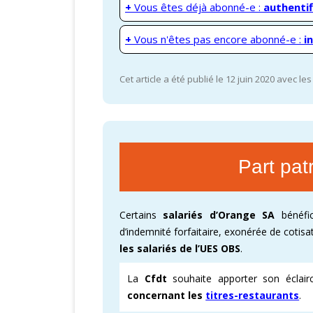
+
Vous êtes déjà abonné-e :
authentif
+
Vous n'êtes pas encore abonné-e :
i
Cet article a été publié le 12 juin 2020 avec le
Part pat
Certains
salariés d’Orange SA
bénéfic
d’indemnité forfaitaire, exonérée de cotisa
les salariés de l’UES OBS
.
La
Cfdt
souhaite apporter son éclai
concernant les
titres-restaurants
.