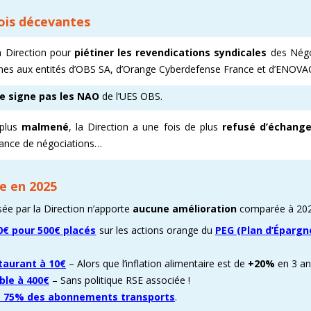
is décevantes​
E ENOVACOM
CSE & RP – MANDATS ATTRACTIFS !
COMMENT ADHÉRER À LA CFDT ?
CFDT – UN SYNDICAT D
la Direction pour
piétiner les revendications syndicales
des Négo
 CONTINUE
DEVENEZ RÉFÉRENT AFFICHAGE
ORGANISER LES VISITES 
nes aux entités d’OBS SA, d’Orange Cyberdefense France et d’ENOV
T
PROCHAINES VISITES DE 
e signe pas les NAO
de l’UES OBS.
ADMINISTRATION CAND
 plus
malmené
, la Direction a une fois de plus
refusé d’échange
éance de négociations…
e en 2025
ée par la Direction​ n’apporte
aucune amélioration
comparée à 202
€ pour 500€ placés
sur les actions orange du
PEG (Plan d’Épargn
staurant à 10€
– Alors que l’inflation alimentaire est de
+20%
en 3 an
ble à 400€
– Sans politique RSE associée !
de 75% des abonnements transport​s
.