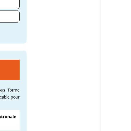
sous forme
icable pour
atronale