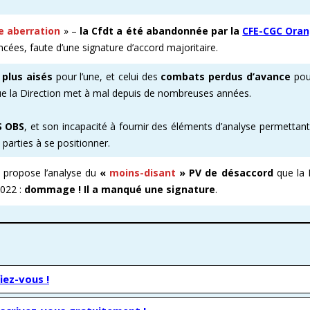
ie aberration
» –
la Cfdt a été abandonnée
par la
CFE-CGC Ora
cées, faute d’une signature d’accord majoritaire.
 plus aisés
pour l’une, et celui des
combats perdus d’avance
pour
e la Direction met à mal depuis de nombreuses années.
S OBS
, et son incapacité à fournir des éléments d’analyse permettan
s parties à se positionner.
propose l’analyse du
«
moins-disant
»
PV de désaccord
que la 
022 :
dommage ! Il a manqué une signature
.
iez-vous !