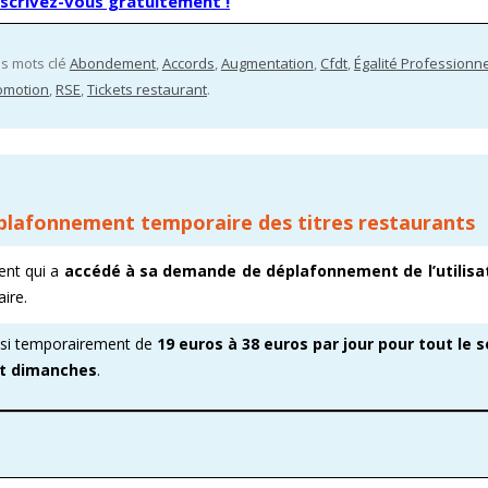
nscrivez-vous gratuitement !
es mots clé
Abondement
,
Accords
,
Augmentation
,
Cfdt
,
Égalité Professionne
omotion
,
RSE
,
Tickets restaurant
.
éplafonnement temporaire des titres restaurants
ent qui a
accédé à sa demande de déplafonnement de l’utilisa
aire.
insi temporairement de
19 euros à 38 euros par jour pour tout le 
t dimanches
.