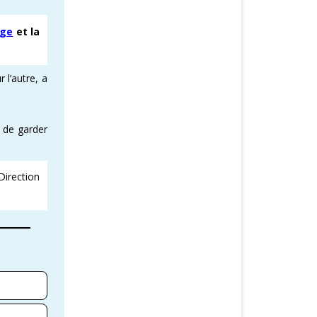
nge
et la
 l’autre, a
t de garder
Direction