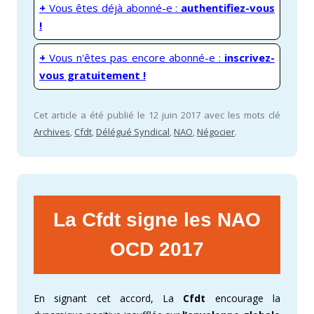
+
Vous êtes déjà abonné-e :
authentifiez-vous
!
+
Vous n'êtes pas encore abonné-e :
inscrivez-
vous gratuitement !
Cet article a été publié le 12 juin 2017 avec les mots clé
Archives
,
Cfdt
,
Délégué Syndical
,
NAO
,
Négocier
.
La Cfdt signe les NAO
OCD 2017
En signant cet accord, La
Cfdt
encourage la