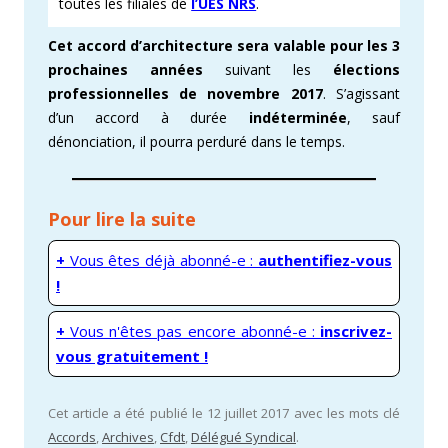
toutes les filiales de
l’UES NRS
.
Cet accord d’architecture sera valable pour les 3
prochaines années
suivant les
élections
professionnelles de novembre 2017
. S’agissant
d’un accord à durée
indéterminée
, sauf
dénonciation, il pourra perduré dans le temps.
Pour lire la suite
+
Vous êtes déjà abonné-e :
authentifiez-vous
!
+
Vous n'êtes pas encore abonné-e :
inscrivez-
vous gratuitement !
Cet article a été publié le 12 juillet 2017 avec les mots clé
Accords
,
Archives
,
Cfdt
,
Délégué Syndical
.