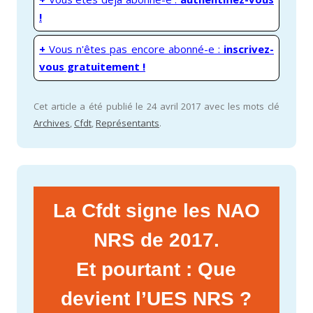
!
+
Vous n'êtes pas encore abonné-e :
inscrivez-
vous gratuitement !
Cet article a été publié le 24 avril 2017 avec les mots clé
Archives
,
Cfdt
,
Représentants
.
La Cfdt signe les NAO
NRS de 2017.
Et pourtant : Que
devient l’UES NRS ?