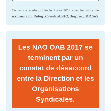
Cet article a été publié le 7 juin 2017 avec les mots clé
Archives
,
Cfdt
,
Délégué Syndical
,
NAO
,
Négocier
,
OCD SAS
.
Les NAO OAB 2017 se
terminent par un
constat de désaccord
entre la Direction et les
Organisations
Syndicales.