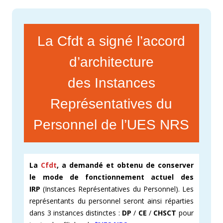
La Cfdt a signé l’accord
d’architecture
des Instances
Représentatives du
Personnel de l’UES NRS
La
Cfdt
, a demandé et obtenu de conserver
le mode de fonctionnement actuel des
IRP
(Instances Représentatives du Personnel). Les
représentants du personnel seront ainsi réparties
dans 3 instances distinctes :
DP
/
CE
/
CHSCT
pour