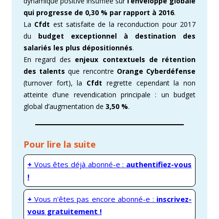
dynamique positive insufflée sur
l’enveloppe globale
qui progresse de 0,30 % par rapport à 2016
.
La
Cfdt
est satisfaite de la reconduction pour 2017
du
budget exceptionnel à destination des
salariés les plus dépositionnés
.
En regard des
enjeux contextuels de rétention
des talents
que rencontre
Orange Cyberdéfense
(turnover fort), la
Cfdt
regrette cependant la non
atteinte d’une revendication principale : un budget
global d’augmentation de
3,50 %
.
Pour lire la suite
+
Vous êtes déjà abonné-e :
authentifiez-vous
!
+
Vous n'êtes pas encore abonné-e :
inscrivez-
vous gratuitement !